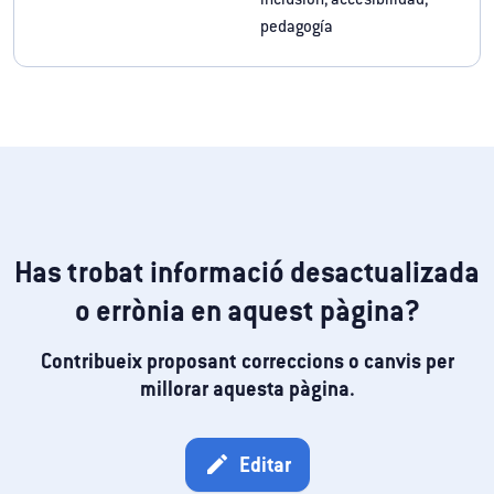
pedagogía
Has trobat informació desactualizada
o errònia en aquest pàgina?
Contribueix proposant correccions o canvis per
millorar aquesta pàgina.
Editar
edit